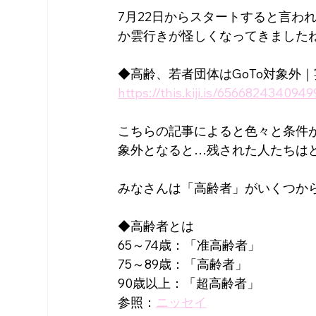
7月22日からスタートすると言われ
か雲行きが怪しくなってきました
◆高齢、若者団体はGoTo対象外
https://this.kiji.is/656682434
こちらの記事によると色々と条件
象外となると…残された人たちは
みなさんは「高齢者」がいくつか
◆高齢者とは
65～74歳：「准高齢者」
75～89歳：「高齢者」
90歳以上：「超高齢者」
参照：
ニッセイ