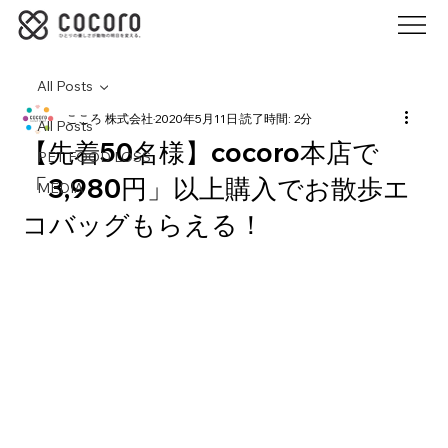
All Posts
こころ 株式会社
2020年5月11日
読了時間: 2分
All Posts
【先着50名様】cocoro本店で
PET FOOD LOSS
「3,980円」以上購入でお散歩エ
MEDIA
コバッグもらえる！