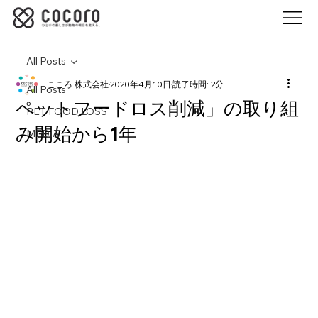
All Posts
こころ 株式会社
2020年4月10日
読了時間: 2分
All Posts
ペットフードロス削減」の取り組
PET FOOD LOSS
み開始から1年
MEDIA