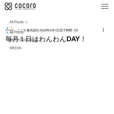
All Posts
こころ 株式会社
2020年6月1日
読了時間: 1分
All Posts
毎月１日はわんわんDAY！
PET FOOD LOSS
MEDIA