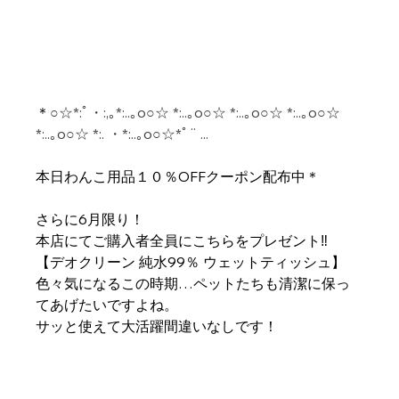
＊
○☆*:ﾟ・:,｡*:..｡o○☆ *:..｡o○☆ *:..｡o○☆ *:..｡o○☆ 
*:..｡o○☆ *:. ・*:..｡o○☆*ﾟ¨ ...
本日わんこ用品１０％OFFクーポン配布中＊
さらに6月限り！﻿
本店にてご購入者全員にこちらをプレゼント‼﻿
【デオクリーン 純水99％ ウェットティッシュ】﻿
色々気になるこの時期…ペットたちも清潔に保っ
てあげたいですよね。
サッと使えて大活躍間違いなしです！