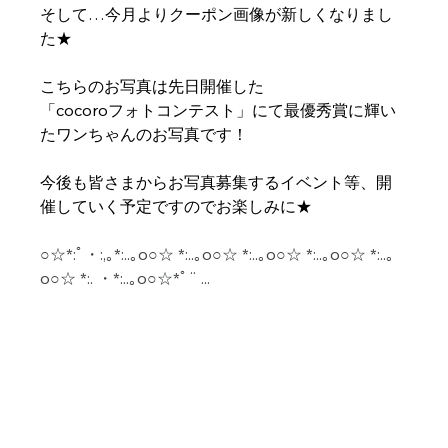
そして…今月よりクーポン画像が新しくなりまし
た★
こちらのお写真は先日開催した
「cocoroフォトコンテスト」にて最優秀賞に輝い
たワンちゃんのお写真です！
今後も皆さまからお写真募集するイベント等、開
催していく予定ですのでお楽しみに★
○☆*:ﾟ・:,｡*:..｡o○☆ *:..｡o○☆ *:..｡o○☆ *:..｡o○☆ *:..｡
o○☆ *:. ・*:..｡o○☆*ﾟ¨ ...