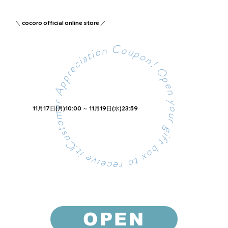
＼ cocoro official online store ／
- プレミアムポイントセール -
- プレミアムポイントセール -
Customer Appreciation Coupon! Open your gift box to receive it!
どれか１つ選んで買える！
どれか１つ選んで買える！
11月17日(月)10:00 ～ 11月19日(水)23:59
詳細はこちら
OPEN