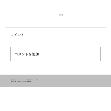
コメント
コメントを追加…
2026年5月はペットフードロスを「約92
トン」削減しました！
株式会社こころ・ ペットフードロス削減プロジェクト「CCP」
©2026 cocoro.Co., Ltd. All Rights Reserved.