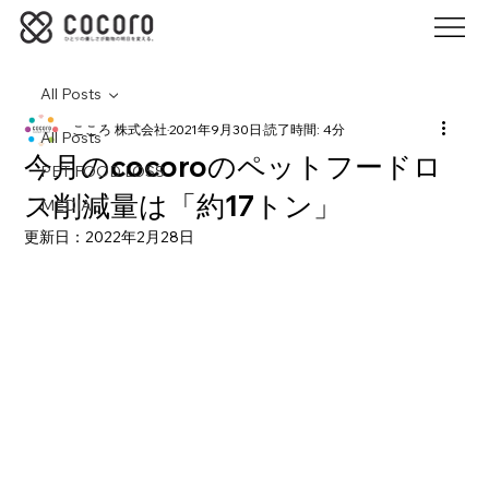
All Posts
こころ 株式会社
2021年9月30日
読了時間: 4分
All Posts
今月のcocoroのペットフードロ
PET FOOD LOSS
ス削減量は「約17トン」
MEDIA
更新日：
2022年2月28日