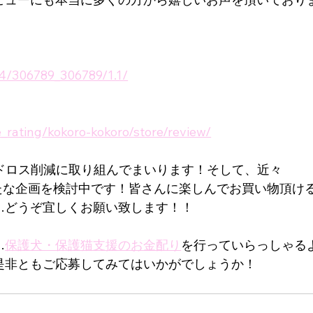
p/4/306789_306789/1.1/
e_rating/kokoro-kokoro/store/review/
フードロス削減に取り組んでまいります！そして、近々
じた新たな企画を検討中です！皆さんに楽しんでお買い物頂け
…どうぞ宜しくお願い致します！！
…
保護犬・保護猫支援のお金配り
を行っていらっしゃる
是非ともご応募してみてはいかがでしょうか！