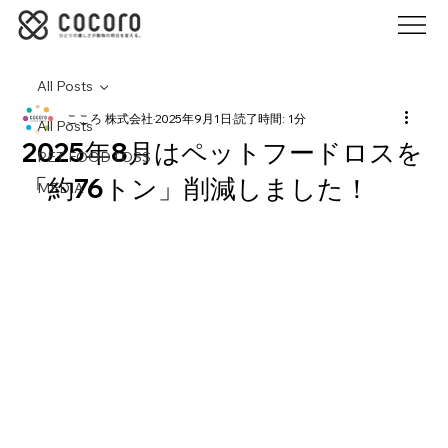
All Posts
こころ 株式会社
2025年9月1日
読了時間: 1分
All Posts
2025年8月はペットフードロスを
PET FOOD LOSS
「約76トン」削減しました！
MEDIA