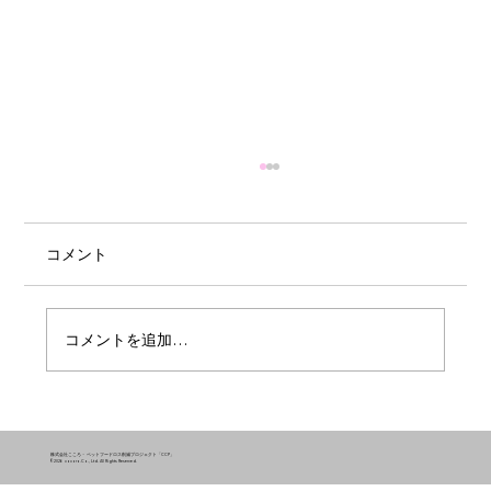
コメント
コメントを追加…
2026年5月はペットフードロスを「約92
トン」削減しました！
株式会社こころ・ ペットフードロス削減プロジェクト「CCP」
©2026 cocoro.Co., Ltd. All Rights Reserved.